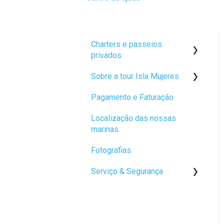
Charters e passeios
privados
Sobre a tour Isla Mujeres
Serviço de alimentação
Pagamento e Faturação
Open bar
Clube de praia
Localização das nossas
Clubes de praia
Instalações
marinas
Atividades
Tempo livre
Fotografias
Como alugar um catamarã
Inclusões e exclusões
Serviço & Segurança
privado
Convidados e requisitos
Inclusões e exclusões
especiais
Dicas e Medidas de
Segurança
Transporte
Serviço fotográfico