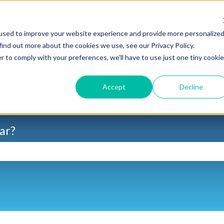
para traduções
used to improve your website experience and provide more personalize
find out more about the cookies we use, see our Privacy Policy.
r to comply with your preferences, we'll have to use just one tiny cookie
Accept
Decline
ar?
e pesquisa está em branco.